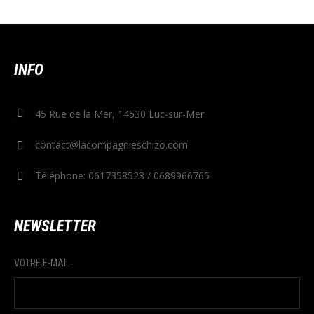
INFO
45 Rue de la Mer, 14530 Luc-sur-Mer
contact@lacompagnieschizo.com
Téléphone: 0617358523 / 0689966765
NEWSLETTER
VOTRE E-MAIL