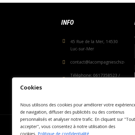
INFO
45 Rue de la Mer, 14530
Luc-sur-Mer
contact@lacompagnieschizo.co
Téléphone: 0617358523 /
0689966765
Cookies
Nous utilisons des cookies pour améliorer votre expérienc
de navigation, diffuser des publicités ou des contenus
personnalisés et analyser notre trafic. En cliquant sur "Tou
accepter", vous consentez à notre utilisation des
cookies.
Politique de confidentialité